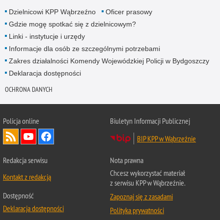
Dzielnicowi KPP Wąbrzeźno
Oficer prasowy
Gdzie mogę spotkać się z dzielnicowym?
Linki - instytucje i urzędy
Informacje dla osób ze szczególnymi potrzebami
Zakres działalności Komendy Wojewódzkiej Policji w Bydgoszczy
Deklaracja dostępności
OCHRONA DANYCH
Policja online
Biuletyn Informacji Publicznej
BIP KPP w Wąbrzeźnie
Redakcja serwisu
Nota prawna
Chcesz wykorzystać materiał
Kontakt z redakcją
z serwisu KPP w Wąbrzeźnie.
Dostępność
Zapoznaj się z zasadami
Deklaracja dostępności
Polityka prywatności