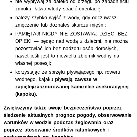
nie wypływaj za daleko od brzegu po zapadnięciu
zmroku, łatwo wtedy stracić orientację;
należy szybko wyjść z wody, gdy odczuwasz
zmęczenie lub doznałeś skurczu mięśni;
PAMIĘTAJ! NIGDY NIE ZOSTAWIAJ DZIECI BEZ
OPIEKI — będąc nad wodą z dziećmi, nie można
pozostawiać ich bez nadzoru osób dorosłych,
nawet jeśli jest to niewielki zbiornik wodny na
własnej posesji;
korzystając ze sprzętu pływającego np. roweru
wodnego, kajaku
pływają zawsze w
zapiętej/zasznurowanej kamizelce asekuracyjnej
(kapoku)
.
Zwiększymy także swoje bezpieczeństwo poprzez
śledzenie aktualnych prognoz pogody, obserwowanie
warunków w wodzie podczas żeglowania oraz
poprzez stosowanie środków ratunkowych i