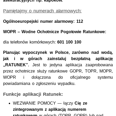
asekuracyjnych np. kapoków.
Pamiętajmy o numerach alarmowych:
Ogólnoeuropejski numer alarmowy:
112
WOPR – Wodne Ochotnicze Pogotowie Ratunkowe:
dla telefonów komórkowych:
601 100 100
Planując wypoczynek w Polsce, zarówno nad wodą,
jak i w górach zainstaluj bezpłatną aplikację
„RATUNEK”.
Jest to
jedyna aplikacja zaaprobowana
przez ochotnicze służy ratunkowe
GOPR
,
TOPR
,
MOPR
,
WOPR i dołączona do oficjalnego systemu
powiadamiana o zgłoszeniu wypadku.
Funkcje aplikacji Ratunek:
WEZWANIE POMOCY — łączy
Cię ze
zintegrowanym z aplikacją numerem
ratunkowym
w górach (TOPR, GOPR) lub nad