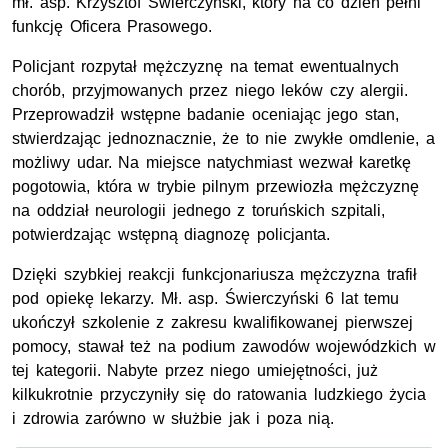
mł. asp. Krzysztof Świerczyński, który na co dzień pełni
funkcję Oficera Prasowego.
Policjant rozpytał mężczyznę na temat ewentualnych
chorób, przyjmowanych przez niego leków czy alergii.
Przeprowadził wstępne badanie oceniając jego stan,
stwierdzając jednoznacznie, że to nie zwykłe omdlenie, a
możliwy udar. Na miejsce natychmiast wezwał karetkę
pogotowia, która w trybie pilnym przewiozła mężczyznę
na oddział neurologii jednego z toruńskich szpitali,
potwierdzając wstępną diagnozę policjanta.
Dzięki szybkiej reakcji funkcjonariusza mężczyzna trafił
pod opiekę lekarzy. Mł. asp. Świerczyński 6 lat temu
ukończył szkolenie z zakresu kwalifikowanej pierwszej
pomocy, stawał też na podium zawodów wojewódzkich w
tej kategorii. Nabyte przez niego umiejętności, już
kilkukrotnie przyczyniły się do ratowania ludzkiego życia
i zdrowia zarówno w służbie jak i poza nią.