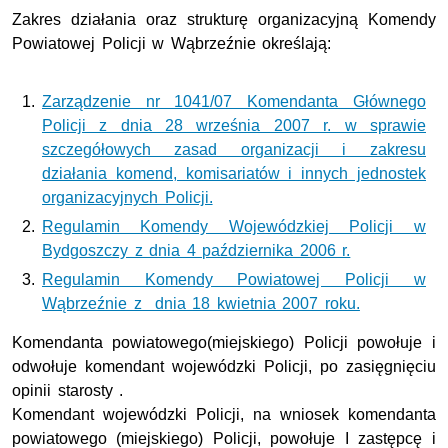
Zakres działania oraz strukturę organizacyjną Komendy
Powiatowej Policji w Wąbrzeźnie określają:
Zarządzenie nr 1041/07 Komendanta Głównego
Policji z dnia 28 września 2007 r. w sprawie
szczegółowych zasad organizacji i zakresu
działania komend, komisariatów i innych jednostek
organizacyjnych Policji.
Regulamin Komendy Wojewódzkiej Policji w
Bydgoszczy z dnia 4 października 2006 r.
Regulamin Komendy Powiatowej Policji w
Wąbrzeźnie z dnia 18 kwietnia 2007 roku.
Komendanta powiatowego(miejskiego) Policji powołuje i
odwołuje komendant wojewódzki Policji, po zasięgnięciu
opinii starosty .
Komendant wojewódzki Policji, na wniosek komendanta
powiatowego (miejskiego) Policji, powołuje I zastępcę i