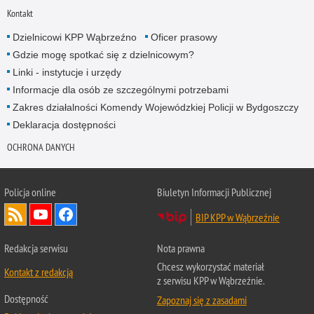
Kontakt
Dzielnicowi KPP Wąbrzeźno
Oficer prasowy
Gdzie mogę spotkać się z dzielnicowym?
Linki - instytucje i urzędy
Informacje dla osób ze szczególnymi potrzebami
Zakres działalności Komendy Wojewódzkiej Policji w Bydgoszczy
Deklaracja dostępności
OCHRONA DANYCH
Policja online
Biuletyn Informacji Publicznej
BIP KPP w Wąbrzeźnie
Redakcja serwisu
Nota prawna
Chcesz wykorzystać materiał
Kontakt z redakcją
z serwisu KPP w Wąbrzeźnie.
Dostępność
Zapoznaj się z zasadami