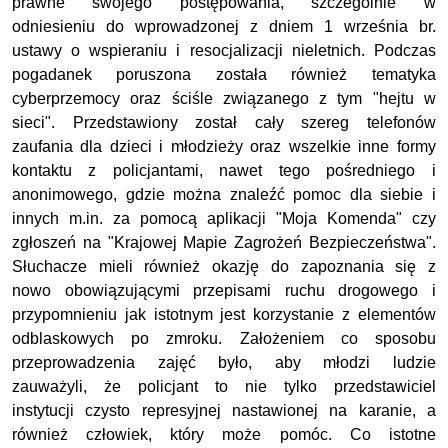
prawne swojego postępowania, szczególnie w
odniesieniu do wprowadzonej z dniem 1 września br.
ustawy o wspieraniu i resocjalizacji nieletnich. Podczas
pogadanek poruszona została również tematyka
cyberprzemocy oraz ściśle związanego z tym "hejtu w
sieci". Przedstawiony został cały szereg telefonów
zaufania dla dzieci i młodzieży oraz wszelkie inne formy
kontaktu z policjantami, nawet tego pośredniego i
anonimowego, gdzie można znaleźć pomoc dla siebie i
innych m.in. za pomocą aplikacji "Moja Komenda" czy
zgłoszeń na "Krajowej Mapie Zagrożeń Bezpieczeństwa".
Słuchacze mieli również okazję do zapoznania się z
nowo obowiązującymi przepisami ruchu drogowego
i
przypomnieniu jak istotnym jest korzystanie z elementów
odblaskowych po zmroku.
Założeniem co sposobu
przeprowadzenia zajęć było, aby młodzi ludzie
zauważyli, że policjant to nie tylko przedstawiciel
instytucji czysto represyjnej nastawionej na karanie, a
również człowiek, który może pomóc. Co istotne