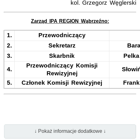
kol. Grzegorz Węglerski
Zarząd IPA REGION Wąbrzeźno:
1.
Przewodniczący
2.
Sekretarz
Bar
3.
Skarbnik
Pelk
Przewodniczący Komisji
4.
Słowi
Rewizyjnej
5.
Członek Komisji Rewizyjnej
Frank
↓ Pokaż informacje dodatkowe ↓